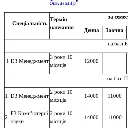
бакалавр"
за семе
Термін
Спеціальність
навчання
Денна
Заочна
на базі 
3 роки 10
1
D3 Менеджмент
12000
місяців
на базі
2 роки 10
1
D3 Менеджмент
14000
11000
місяців
F3 Комп’ютерні
2 роки 10
2
14000
11000
науки
місяців