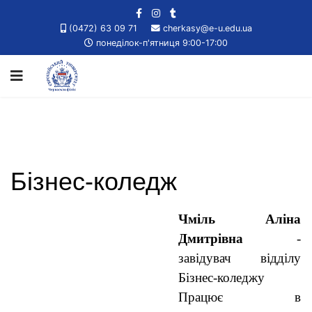
(0472) 63 09 71
cherkasy@e-u.edu.ua
понеділок-п'ятниця 9:00-17:00
Бізнес-коледж
Чміль Аліна
Дмитрівна
-
завідувач відділу
Бізнес-коледжу
Працює в