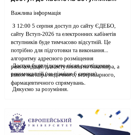
обмежено
Важлива інформація
З 12:00 5 серпня доступ до сайту ЄДЕБО,
сайту Вступ-2026 та електронних кабінетів
вступників буде тимчасово відсутній. Це
потрібно для підготовки та виконання
алгоритму адресного розміщення
Доступ буде відкрито після розміщення
рекомендацій для вступників на бакалавра, а
рекомендацій (не пізніше 6 серпня).
також магістра медичного, ветеринарного,
фармацевтичного спрямувань.
Дякуємо за розуміння.