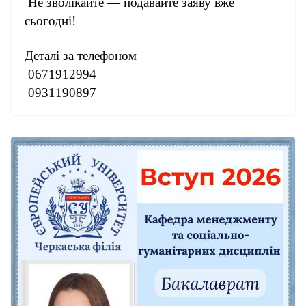
Не зволікайте — подавайте заяву вже
сьогодні!
Деталі за телефоном
0671912994
0931190897
0672764288