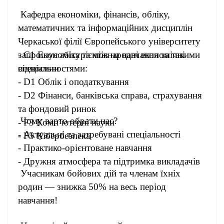
Кафедра економіки, фінансів, обліку,
математичних та інформаційних дисциплін
Черкаської філії Європейського університету
запрошує абітурієнтів на навчання за такими
- С1 Економіка та міжнародні економічні
спеціальностями:
відносини
- D1 Облік і оподаткування
- D2 Фінанси, банківська справа, страхування
та фондовий ринок
Чому варто обрати нас?
- F3 Комп’ютерні науки
- Актуальні та затребувані спеціальності
- F5 Кібербезпека
- Практико-орієнтоване навчання
- Дружня атмосфера та підтримка викладачів
Учасникам бойових дій та членам їхніх
родин — знижка 50% на весь період
навчання!