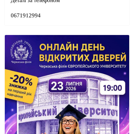
Деталі за телефоном
0671912994
0931190897