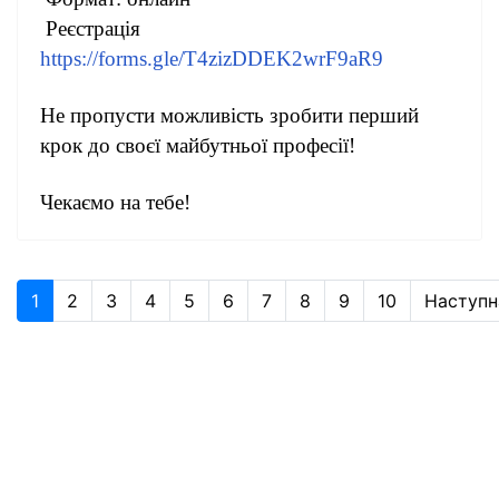
Реєстрація
https://forms.gle/T4zizDDEK2wrF9aR9
Не пропусти можливість зробити перший
крок до своєї майбутньої професії!
Чекаємо на тебе!
1
2
3
4
5
6
7
8
9
10
Наступн