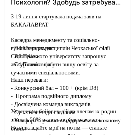
Психологія? Здобудь затребувану
професію в Черкаській філії ЄУ
З 19 липня стартувала подача заяв на
БАКАЛАВРАТ
Кафедра менеджменту та соціально-
гуманітарних дисциплін Черкаської філії
- D3 Менеджмент
Європейського університету запрошує
- D8 Право
абітурієнтів здобути вищу освіту за
- C4 Психологія
сучасними спеціальностями:
Наші переваги:
- Конкурсний бал – 100 + (крім D8)
- Програма подвійного диплому
- Досвідчена команда викладачів
Учасникам бойових дій та членам їх родин –
- Сучасні методи навчання
знижка 50% на весь період навчання!
- Комфортні умови та підтримка на кожному
Не відкладайте мрії на потім — станьте
етапі