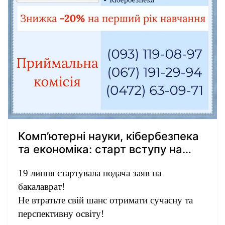
мотивують до саморозвитку та є справжнім
прикладом сили волі, дисципліни й прагнення
до перемоги.
Вітаємо спортсменів із заслуженою
перемогою! Бажаємо нових звершень,
влучних пострілів, міцного здоров’я та ще
більше яскравих перемог на всеукраїнських і
міжнародних аренах!
Комп’ютерні науки, кібербезпека
Пишаємося вами!
та економіка: старт вступу на
бакалаврат!
19 липня стартувала подача заяв на
бакалаврат!
Не втратьте свій шанс отримати сучасну та
перспективну освіту!