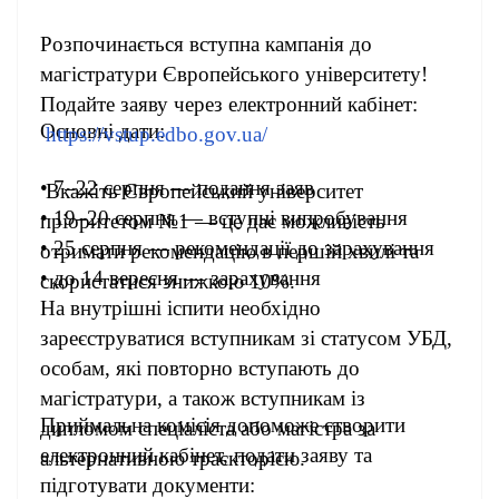
Розпочинається вступна кампанія до
магістратури Європейського університету!
Подайте заяву через електронний кабінет:
Основні дати:
https://vstup.edbo.gov.ua/
• 7–22 серпня — подання заяв
Вкажіть Європейський університет
• 19–20 серпня — вступні випробування
пріоритетом №1 — це дає можливість
• 25 серпня — рекомендації до зарахування
отримати рекомендацію в першій хвилі та
• до 14 вересня — зарахування
скористатися знижкою 10%.
На внутрішні іспити необхідно
зареєструватися вступникам зі статусом УБД,
особам, які повторно вступають до
магістратури, а також вступникам із
Приймальна комісія допоможе створити
дипломом спеціаліста або магістра за
електронний кабінет, подати заяву та
альтернативною траєкторією.
підготувати документи: