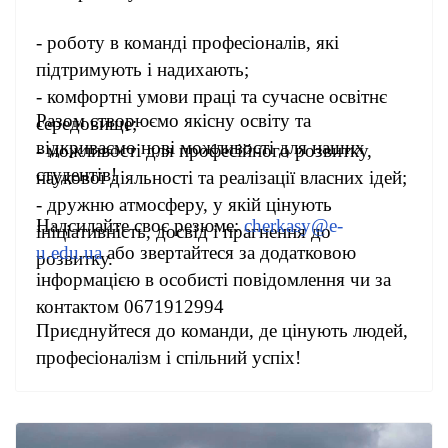
- роботу в команді професіоналів, які
підтримують і надихають;
- комфортні умови праці та сучасне освітнє
Разом створюємо якісну освіту та
середовище;
відкриваємо нові можливості для наших
- можливості для професійного розвитку,
студентів!
наукової діяльності та реалізації власних ідей;
- дружню атмосферу, у якій цінують
Надсилайте своє резюме:
cherkasy@e-
ініціативність, досвід і прагнення до
u.edu.ua
або звертайтеся за додатковою
розвитку.
інформацією в особисті повідомлення
чи за
контактом 0671912994
Приєднуйтеся до команди, де цінують людей,
професіоналізм і спільний успіх!