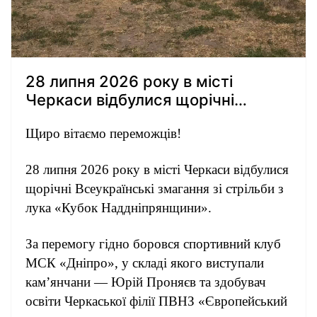
28 липня 2026 року в місті
Черкаси відбулися щорічні
Всеукраїнські змагання зі
Щиро вітаємо переможців!
стрільби з лука «Кубок
Наддніпрянщини».
28 липня 2026 року в місті Черкаси відбулися
щорічні Всеукраїнські змагання зі стрільби з
лука «Кубок Наддніпрянщини».
За перемогу гідно боровся спортивний клуб
МСК «Дніпро», у складі якого виступали
кам’янчани — Юрій Проняєв та здобувач
освіти Черкаської філії ПВНЗ «Європейський