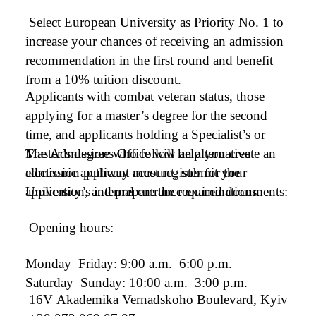
Select European University as Priority No. 1 to
increase your chances of receiving an admission
recommendation in the first round and benefit
from a 10% tuition discount.
Applicants with combat veteran status, those
applying for a master’s degree for the second
time, and applicants holding a Specialist’s or
Master’s degree who follow an alternative
The Admissions Office will help you create an
admission pathway must register for the
electronic applicant account, submit your
University’s internal entrance examinations.
application, and prepare the required documents:
Opening hours:
Monday–Friday: 9:00 a.m.–6:00 p.m.
Saturday–Sunday: 10:00 a.m.–3:00 p.m.
16V Akademika Vernadskoho Boulevard, Kyiv