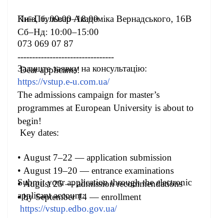
Пн–Пт: 09:00–18:00
Київ, бульвар Академіка Вернадського, 16В
Сб–Нд: 10:00–15:00
073 069 07 87
---------------------------------
Залиште заявку на консультацію:
Dear applicants!
https://vstup.e-u.com.ua/
The admissions campaign for master’s
programmes at European University is about to
begin!
Key dates:
• August 7–22 — application submission
• August 19–20 — entrance examinations
Submit your application through the electronic
• August 25 — admission recommendations
applicant account:
• by September 14 — enrollment
https://vstup.edbo.gov.ua/