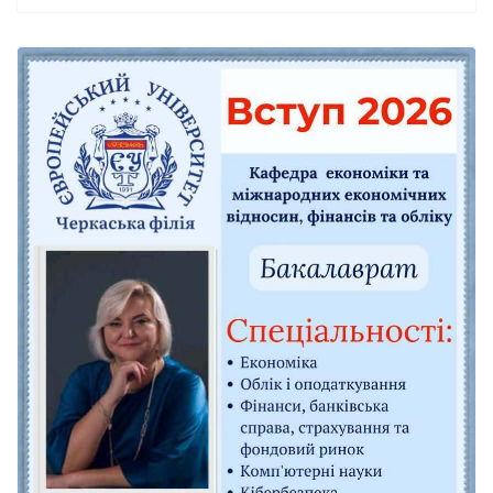
університет» Ivan Evchenko .
Змагання проходили у надзвичайно
напруженій боротьбі, подарувавши
учасникам і вболівальникам яскраві емоції,
силу спортивного духу та незабутні моменти.
Особливо приємно, що золота та бронзова
медалі, а також головний трофей — Кубок
Наддніпрянщини — поїхали до міста
Кам’янка!
Ми щиро пишаємося тим, що серед наших
здобувачів освіти є такі цілеспрямовані,
наполегливі та талановиті молоді люди. Ivan
Evchenko своїм прикладом доводить, що
успішно поєднувати навчання зі спортом —
реально. Такі студенти надихають молодь,