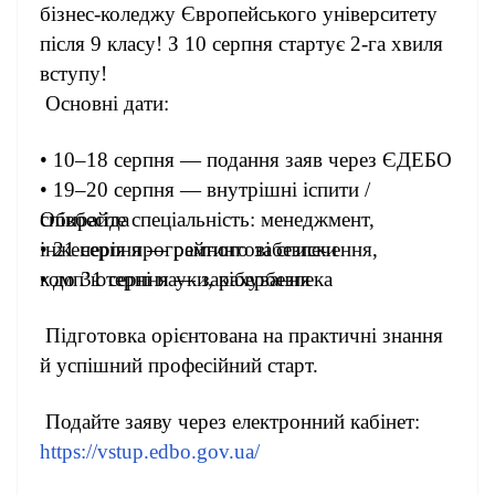
бізнес-коледжу Європейського університету
після 9 класу! З 10 серпня стартує 2-га хвиля
вступу!
Основні дати:
• 10–18 серпня — подання заяв через ЄДЕБО
• 19–20 серпня — внутрішні іспити /
співбесіда
Обирайте спеціальність: менеджмент,
• 21 серпня — рейтингові списки
інженерія програмного забезпечення,
• до 31 серпня — зарахування
комп’ютерні науки, кібербезпека
Підготовка орієнтована на практичні знання
й успішний професійний старт.
Подайте заяву через електронний кабінет:
https://vstup.edbo.gov.ua/