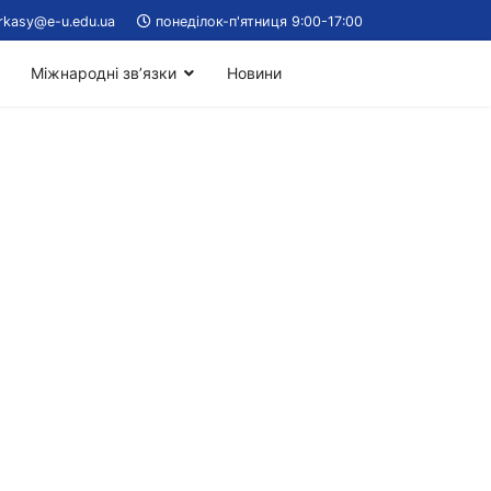
rkasy@e-u.edu.ua
понеділок-п'ятниця 9:00-17:00
Міжнародні зв’язки
Новини