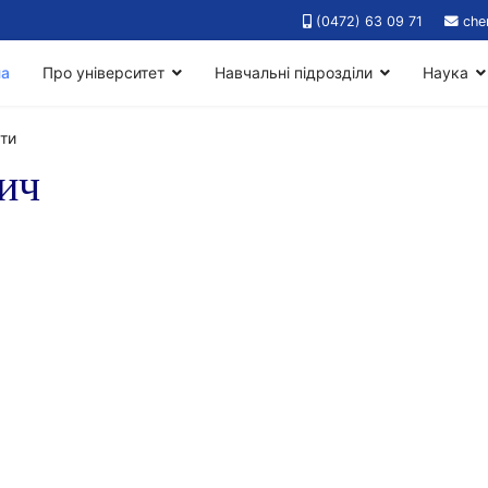
(0472) 63 09 71
che
на
Про університет
Навчальні підрозділи
Наука
ти
ич